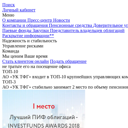
Поиск
Личный кабинет
Меню
О компании
Пресс-центр
Новости
Контакты и обращения
Пенсионные средства
Доверительное у
Паевые фонды
Закупки
Представитель владельцев облигаций
Раскрытие информации**
Надежность
и стабильность
Управление
рисками
Команда
Мы ценим Ваше время
Cтать клиентом онлайн
Подать обращение
не тратьте его на посещение офиса
TOП-10
АО «УК ТФГ» входит в ТОП-10 крупнейших управляющих комп
TOП-3
АО «УК ТФГ» стабильно занимает 2 место по объему пенсион