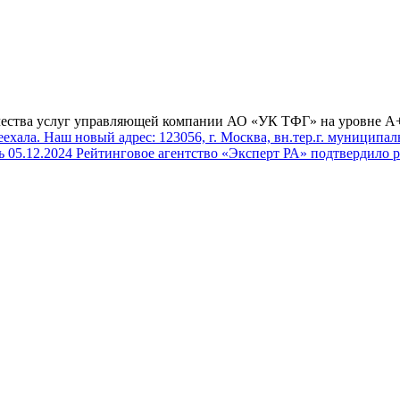
чества услуг управляющей компании АО «УК ТФГ» на уровне А++
ала. Наш новый адрес: 123056, г. Москва, вн.тер.г. муниципальн
ь
05.12.2024
Рейтинговое агентство «Эксперт РА» подтвердило 