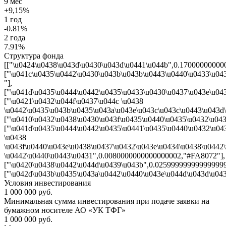
9 мес
+9,15%
1 год
-0.81%
2 года
7.91%
Структура фонда
[["\u0424\u0438\u043d\u0430\u043d\u0441\u044b",0.17000000000
["\u041c\u0435\u0442\u0430\u043b\u043b\u0443\u0440\u0433\u0
"],
["\u041d\u0435\u0444\u0442\u0435\u0433\u0430\u0437\u043e\u04
["\u0421\u0432\u044f\u0437\u044c \u0438
\u0442\u0435\u043b\u0435\u043a\u043e\u043c\u043c\u0443\u043d
["\u0410\u0432\u0438\u0430\u043f\u0435\u0440\u0435\u0432\u043
["\u041d\u0435\u0444\u0442\u0435\u0441\u0435\u0440\u0432\u04
\u0438
\u043f\u0440\u043e\u0438\u0437\u0432\u043e\u0434\u0438\u0442
\u0442\u0440\u0443\u0431",0.0080000000000000002,"#FA8072"],
["\u0420\u0438\u0442\u044d\u0439\u043b",0.0259999999999999
["\u042d\u043b\u0435\u043a\u0442\u0440\u043e\u044d\u043d\u04
Условия инвестирования
1 000 000 руб.
Минимальная сумма инвестирования при подаче заявки на
бумажном носителе АО «УК ТФГ»
1 000 000 руб.