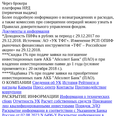
Через брокера
платформа НРД
(первичная выдача)
Более подробную информацию о вознаграждениях и расходах,
а также комиссиях при совершении операций можно узнать в
Правилах доверительного управления фондом.
Документы и информация
*Доходность ПИФа в рублях за период с 29.12.2017 по
29.12.2018. Источник: АО «УК ТФГ». Изменение РСП ОПИФ
рыночных финансовых инструментов «ТФГ – Российские
акции» на 29.12.2018.
***Скидка 1% при подаче заявки на погашение
инвестиционных паев АКБ "Абсолют Банк" (ПАО) и при
владении инвестиционными паями до 1 года (условие
применяется с 20 октября 2018 г.).
****Надбавка 1% при подаче заявки на приобретение
инвестиционных паев АКБ "Абсолют Банк" (ПАО).
О КОМПАНИИ
Сведения об УК
История
Рейтинги и
награды
Карьера
Пресс-центр
Контакты
Противодействие
коррупции
РАСКРЫТИЕ ИНФОРМАЦИИ
Информация о технических
сбоях
Отчетность УК
Расчет собственных средств
Признание
лиц квалифицированными инвесторами
Порядок ЭДО
Раскрытие информации в соответствии с Указанием Банка
России от 02.08.2023 N 6496-У
Раскрытие информации в