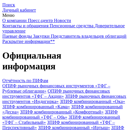
Поиск
Личный кабинет
Меню
О компании
Пресс-центр
Новости
Контакты и обращения
Пенсионные средства
Доверительное
управление
Паевые фонды
Закупки
Представитель владельцев облигаций
Раскрытие информации**
Официальная
информация
Отчётность по ПИФам
ОПИФ рыночных финансовых инструментов «ТФГ –
Рублевые облигации»
ОПИФ рыночных финансовых
инструментов «ТФГ – Акции»
ЗПИФ рыночных финансовых
инструментов «Индигирка»
ЗПИФ комбинированный «Ока»
ЗПИФ комбинированный «Кама»
ЗПИФ комбинированный
«Десна»
ЗПИФ комбинированный «Комфортный»
ЗПИФ
комбинированный «ТФГ – Обь»
ЗПИФ комбинированный
«ТФГ – Стабильный»
ЗПИФ комбинированный «ТФГ –
Перспективный»
ЗПИФ комбинированный «Иртыш»
ЗПИФ