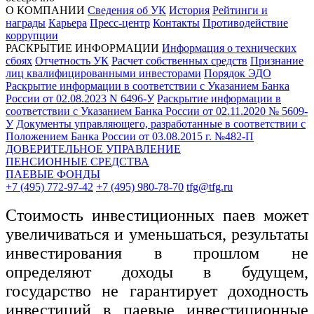
О КОМПАНИИ
Сведения об УК
История
Рейтинги и
награды
Карьера
Пресс-центр
Контакты
Противодействие
коррупции
РАСКРЫТИЕ ИНФОРМАЦИИ
Информация о технических
сбоях
Отчетность УК
Расчет собственных средств
Признание
лиц квалифицированными инвесторами
Порядок ЭДО
Раскрытие информации в соответствии с Указанием Банка
России от 02.08.2023 N 6496-У
Раскрытие информации в
соответствии с Указанием Банка России от 02.11.2020 № 5609-
У
Документы управляющего, разработанные в соответствии с
Положением Банка России от 03.08.2015 г. №482-П
ДОВЕРИТЕЛЬНОЕ УПРАВЛЕНИЕ
ПЕНСИОННЫЕ СРЕДСТВА
ПАЕВЫЕ ФОНДЫ
+7 (495) 772-97-42
+7 (495) 980-78-70
tfg@tfg.ru
Стоимость инвестиционных паев может
увеличиваться и уменьшаться, результаты
инвестирования в прошлом не
определяют доходы в будущем,
государство не гарантирует доходность
инвестиций в паевые инвестиционные